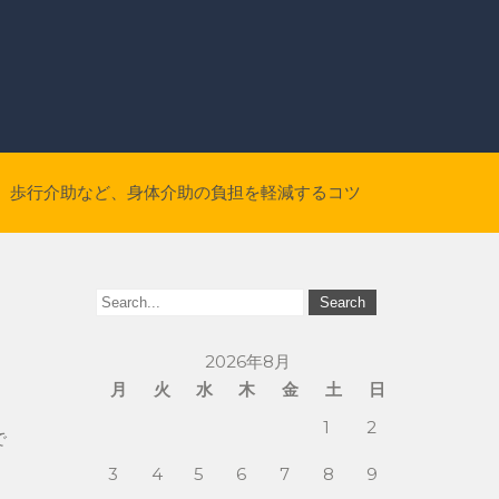
歩行介助など、身体介助の負担を軽減するコツ
2026年8月
月
火
水
木
金
土
日
1
2
で
3
4
5
6
7
8
9